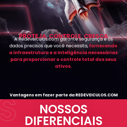
PROTEJA, CONTROLE, CRESÇA
A Redeveiculos.com garante segurança e os
dados precisos que você necessita,
fornecendo
a infraestrutura e a inteligência necessárias
para proporcionar o controle total dos seus
ativos.
S
Vantagens em fazer parte da REDEVEICULOS.COM
NOSSOS
DIFERENCIAIS